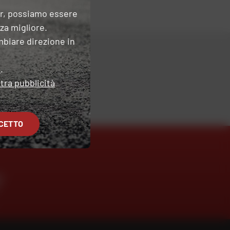
er, possiamo essere
nza migliore.
mbiare direzione in
e
.
tra pubblicità
CETTO
O