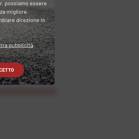
er, possiamo essere
nza migliore.
mbiare direzione in
e
.
tra pubblicità
CETTO