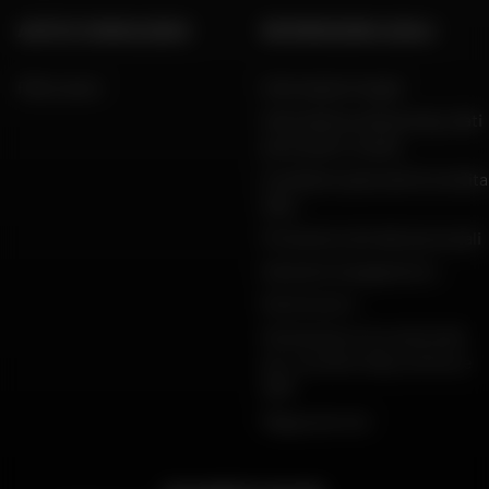
AIUTO E CONSULENZA
INFORMAZIONI LEGALI
FAQ e aiuto
Informazioni legali
Informativa sulla privacy, dati
personali e cookie
Condizioni generali di vendita
Dafy
Protezione dei dati personali
Garanzie di pagamento
Restituzioni
Dichiarazioni di conformità
per i prodotti Dafy, All One e
DMP
Mappa del sito