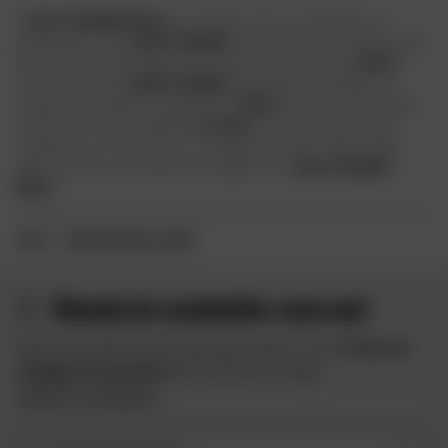
Il
casco integrale Shoei
è un marchio che non ha bisogno di
presentazioni. Dai
caschi integrali
GT-Air e X-Spirit ai caschi NXR e
Ryd. Scoprite l'intera gamma di prodotti che hanno reso
Shoei
il
marchio che offre
caschi integrali
di alta gamma, realizzati con
materiali accuratamente selezionati.
Shoei
non lascia nulla al caso
quando si tratta di progettare
un casco
. Con le sue radici nelle
competizioni, il marchio non rinnega le sue origini. Approfittate
della ricerca sulle competizioni scegliendo un
casco integrale
Shoei
!
CASA
CASCO INTEGRALE SHOEI
Resta in contatto con noi
Approfitta delle offerte speciali di Dafy e ricevi
10 euro in
omaggio iscrivendoti
alla newsletter di Dafy.
Vedere le condizioni
Il vostro tipo di moto