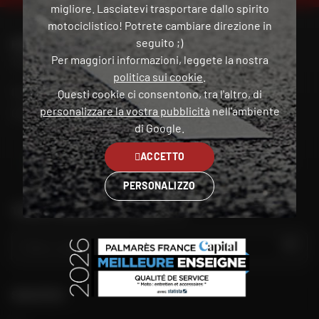
migliore. Lasciatevi trasportare dallo spirito
motociclistico! Potrete cambiare direzione in
seguito ;)
PER CONTATTARE IL MIO NEGOZIO DAFY
Per maggiori informazioni, leggete la nostra
Trova il mio negozio
politica sui cookie
.
Il mio account
Questi cookie ci consentono, tra l'altro, di
personalizzare la vostra pubblicità
nell'ambiente
Contatto
di Google.
ACCETTO
Italia
PERSONALIZZO
TROVA IL NEGOZIO PIÙ VICINO A TE
VAI
SEGUITECI