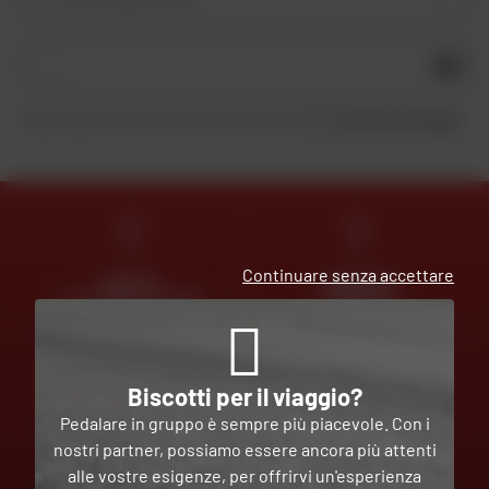
OK
Inviando questo modulo, dichiaro di aver letto e accettato
la Carta di riservatezza
.
Continuare senza accettare
ESPERTI
CONSEGNA
AL VOSTRO SERVIZIO
GRATUITA
Biscotti per il viaggio?
PAGAMENTO
Pedalare in gruppo è sempre più piacevole. Con i
GRATUITO
nostri partner, possiamo essere ancora più attenti
IN PIÙ
RATE
alle vostre esigenze, per offrirvi un'esperienza