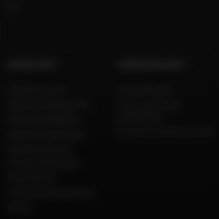
GRUPPO DAFY
COMPETENZA DAFY
Dafy Moto France
Guida alle taglie
Dafy Moto Belgique (FR)
Tutti i nostri codici
promozionali
Dafy Moto België (NL)
Produttori di moto e scooter
Dafy Moto Guadeloupe
Dafy Moto Réunion
Dafy Moto Martinique
Reclutamento
Una parola del Presidente
Marche