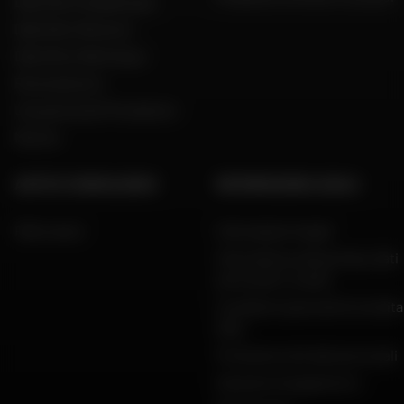
Dafy Moto Guadeloupe
Dafy Moto Réunion
Dafy Moto Martinique
Reclutamento
Una parola del Presidente
Marche
AIUTO E CONSULENZA
INFORMAZIONI LEGALI
FAQ e aiuto
Informazioni legali
Informativa sulla privacy, dati
personali e cookie
Condizioni generali di vendita
Dafy
Protezione dei dati personali
Garanzie di pagamento