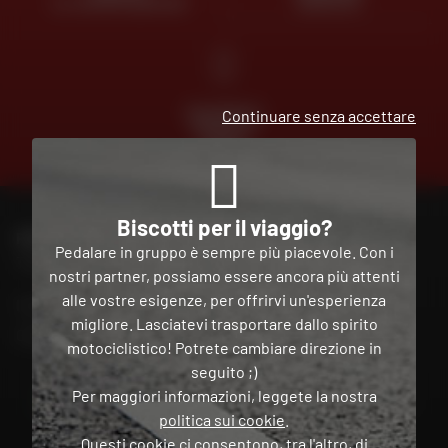
AL VOSTRO SERVIZIO
GRATUITA
PAGAMENTO
Continuare senza accettare
GRATUITO
IN PIÙ
RATE
Biscotti per il viaggio?
PER CONTATTARE IL MIO NEGOZIO DAFY
Pedalare in gruppo è sempre più piacevole. Con i
Trova il mio negozio
nostri partner, possiamo essere ancora più attenti
alle vostre esigenze, per offrirvi un'esperienza
Il mio account
migliore. Lasciatevi trasportare dallo spirito
Contatto
motociclistico! Potrete cambiare direzione in
seguito ;)
Per maggiori informazioni, leggete la nostra
Italia
politica sui cookie
.
Questi cookie ci consentono, tra l'altro, di