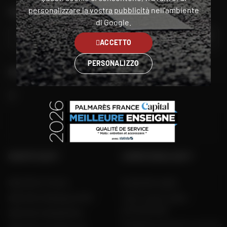
personalizzare la vostra pubblicità
nell'ambiente
TROVA IL NEGOZIO PIÙ VICINO A TE
di Google.
VAI
ACCETTO
PERSONALIZZO
SEGUITECI
GRUPPO DAFY
COMPETENZA DAFY
Dafy Moto France
Guida alle taglie
Dafy Moto Belgique (FR)
Tutti i nostri codici
promozionali
Dafy Moto België (NL)
Produttori di moto e scooter