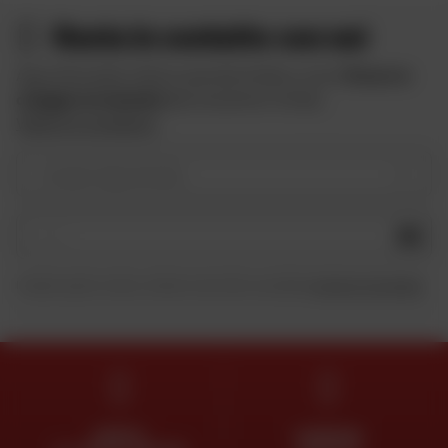
Resta in contatto con noi
Approfitta delle offerte speciali di Dafy e ricevi
10 euro in
omaggio iscrivendoti
alla newsletter di Dafy.
Vedere le condizioni
Il vostro tipo di moto
OK
Inviando questo modulo, dichiaro di aver letto e accettato
la Carta di riservatezza
.
ESPERTI
CONSEGNA