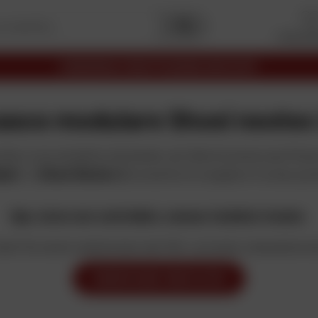
I miei pr
Premi
Capitale
2025
I migliori siti
Commercio elettronic
asco modulare Shoei neotec
nde a una semplice domanda: più libertà senza sacrificare
lari
, lo
Shoei Neotec 2
consente di scegliere tra due pos
Ops, turno non controllato, nessun risultato trovato.
ta? Se avete selezionato dei filtri, provate a deselezionar
MODIFICARE I MIEI FILTRI