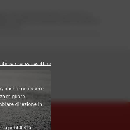
gli anni '90. L'esperienza del marchio si traduce in un
erta, è adatto sia ai motociclisti urbani che a quelli che
iconosciuto!
ntinuare senza accettare
er, possiamo essere
nza migliore.
mbiare direzione in
e
.
tra pubblicità