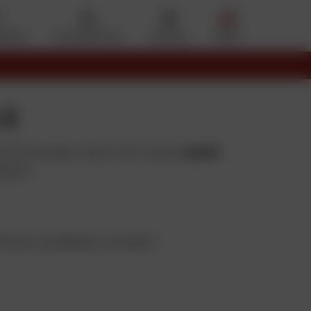
eferiti
Il mio account
Cestino
Menu
o
 2
 la sicurezza. Come tutti i buoni
caschi
izioni
li per visualizzare i prodotti.