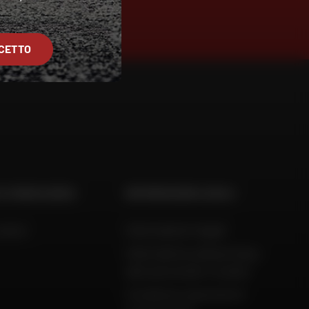
O
CETTO
 E CONSULENZA
INFORMAZIONI LEGALI
aiuto
Informazioni legali
Informativa sulla privacy,
dati personali e cookie
Condizioni generali di