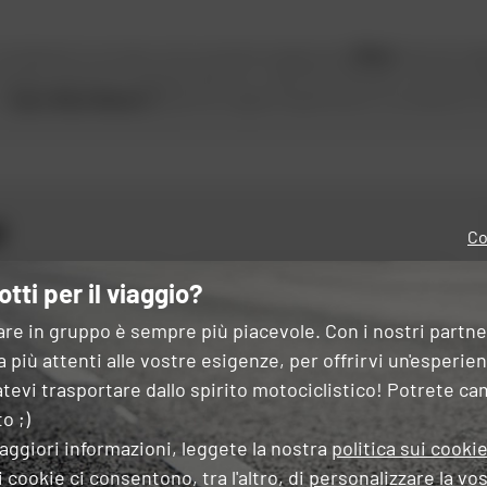
Una libertà di movimento che il produttore giapponese
Shoei
coltiva fin da
mpatto anche con il parasole! Sportivo, veloce da indossare in posizione ap
un
casco Shoei Neotec 2
significa scegliere l'esperienza di un produttore r
i
Co
otti per il viaggio?
OK
 tipo di moto
are in gruppo è sempre più piacevole. Con i nostri partn
 questo modulo, dichiaro di aver letto e accettato
la Carta di riservatezza
.
 più attenti alle vostre esigenze, per offrirvi un'esperie
tevi trasportare dallo spirito motociclistico! Potrete ca
o ;)
aggiori informazioni, leggete la nostra
politica sui cooki
 cookie ci consentono, tra l'altro, di
personalizzare la vos