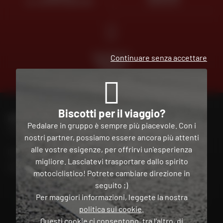
AL VOSTRO SERVIZIO
GRATUITA
PAGAMENTO
Continuare senza accettare
GRATUITO
IN PIÙ
RATE
Biscotti per il viaggio?
PER CONTATTARE IL MIO NEGOZIO DAFY
Pedalare in gruppo è sempre più piacevole. Con i
Trova il mio negozio
nostri partner, possiamo essere ancora più attenti
alle vostre esigenze, per offrirvi un'esperienza
Il mio account
migliore. Lasciatevi trasportare dallo spirito
Contatto
motociclistico! Potrete cambiare direzione in
seguito ;)
Per maggiori informazioni, leggete la nostra
Italia
politica sui cookie
.
Questi cookie ci consentono, tra l'altro, di