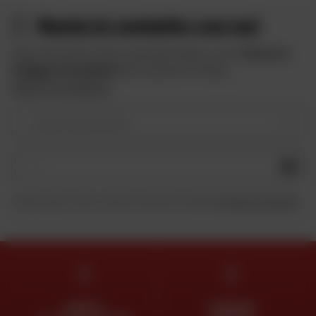
Resta in contatto con noi
Approfitta delle offerte speciali di Dafy e ricevi
10 euro in
omaggio iscrivendoti
alla newsletter di Dafy.
Vedere le condizioni
Il vostro tipo di moto
OK
Inviando questo modulo, dichiaro di aver letto e accettato
la Carta di riservatezza
.
ESPERTI
CONSEGNA