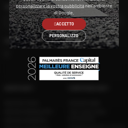
personalizzare la vostra pubblicità
nell'ambiente
TROVA IL NEGOZIO PIÙ VICINO A TE
di Google.
VAI
ACCETTO
PERSONALIZZO
SEGUITECI
GRUPPO DAFY
COMPETENZA DAFY
Dafy Moto France
Guida alle taglie
Dafy Moto Belgique (FR)
Tutti i nostri codici
promozionali
Dafy Moto België (NL)
Produttori di moto e scooter