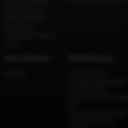
Dafy Moto Guadeloupe
Dafy Moto Réunion
Dafy Moto Martinique
Reclutamento
Una parola del Presidente
Marche
AIUTO E CONSULENZA
INFORMAZIONI LEGALI
FAQ e aiuto
Informazioni legali
Informativa sulla privacy, dati
personali e cookie
Condizioni generali di vendita
Dafy
Protezione dei dati personali
Garanzie di pagamento