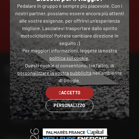
Pedalare in gruppo è sempre più piacevole. Con i
nostri partner, possiamo essere ancora più attenti
alle vostre esigenze, per offrirvi un'esperienza
migliore. Lasciatevi trasportare dallo spirito
PAGAMENTO
GRATUITO
motociclistico! Potrete cambiare direzione in
IN PIÙ
seguito ;)
RATE
Per maggiori informazioni, leggete la nostra
politica sui cookie
.
Questi cookie ci consentono, tra l'altro, di
PER CONTATTARE IL MIO NEGOZIO DAFY
personalizzare la vostra pubblicità
nell'ambiente
Trova il mio negozio
di Google.
Il mio account
ACCETTO
Contatto
PERSONALIZZO
Italia