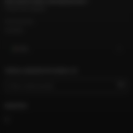
PER CONTATTARE IL MIO NEGOZIO DAFY
Trova il mio negozio
Il mio account
Contatto
Italia
TROVA IL NEGOZIO PIÙ VICINO A TE
VAI
SEGUITECI