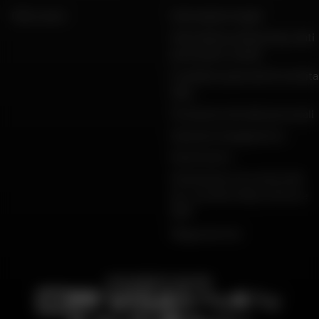
FAQ e aiuto
Informazioni legali
Informativa sulla privacy, dati
personali e cookie
Condizioni generali di vendita
Dafy
Protezione dei dati personali
Garanzie di pagamento
Restituzioni
Dichiarazioni di conformità
per i prodotti Dafy, All One e
DMP
Mappa del sito
PAGAMENTO SICURO