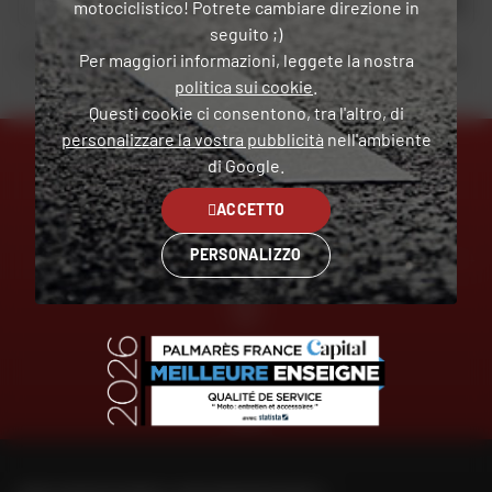
OK
motociclistico! Potrete cambiare direzione in
seguito ;)
Inviando questo modulo, dichiaro di aver letto e accettato
la Carta di riservatezza
.
Per maggiori informazioni, leggete la nostra
politica sui cookie
.
Questi cookie ci consentono, tra l'altro, di
personalizzare la vostra pubblicità
nell'ambiente
di Google.
ACCETTO
ESPERTI
CONSEGNA
AL VOSTRO SERVIZIO
GRATUITA
PERSONALIZZO
PAGAMENTO
GRATUITO
IN PIÙ
RATE