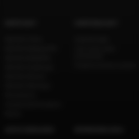
GRUPPO DAFY
COMPETENZA DAFY
Dafy Moto France
Guida alle taglie
Dafy Moto Belgique (FR)
Tutti i nostri codici
promozionali
Dafy Moto België (NL)
Produttori di moto e scooter
Dafy Moto Guadeloupe
Dafy Moto Réunion
Dafy Moto Martinique
Reclutamento
Una parola del Presidente
Marche
AIUTO E CONSULENZA
INFORMAZIONI LEGALI