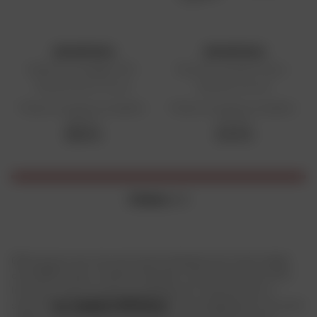
SW MOTECH
SW MOTECH
Staffa di montaggio GPS -
Morsetto manubrio Vario -
Manubri Ø 10 o 12 mm
Diametro 22 mm
Prezzo di vendita consigliato:
Prezzo di vendita consigliato:
65,54 €
121,01 €
65,54 €
121,01 €
2 items
on 2
000 accessori per moto per la personalizzazione di marchi leader
come BMW, Ducati, Yamaha e Kawasaki, oltre a Moto Guzzi e KTM.
Innovative, facili da usare e progettate per il lungo periodo, le
soluzioni
per i bagagli di SW Motech
vi accompagneranno nei vostri