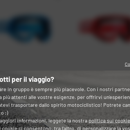
Co
otti per il viaggio?
THOR MOTOCROSS
THOR MOTOCROSS
Maschera Combat Racer
Maschera Combat Racer
are in gruppo è sempre più piacevole. Con i nostri partn
 più attenti alle vostre esigenze, per offrirvi un'esperie
o di vendita consigliato: 23,94 €
Prezzo di vendita consigliato: 2
23,94 €
23,94 €
tevi trasportare dallo spirito motociclistico! Potrete ca
o ;)
aggiori informazioni, leggete la nostra
politica sui cooki
 cookie ci consentono, tra l'altro, di
personalizzare la vos