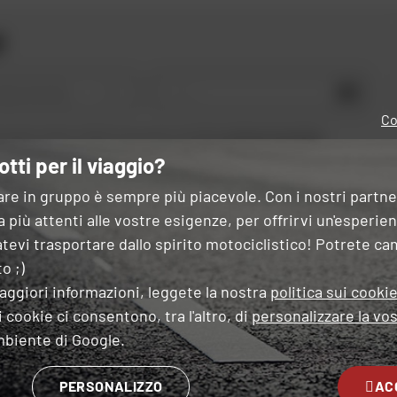
i
OK
 tipo di moto
Co
 questo modulo, dichiaro di aver letto e accettato
la Carta di riservatezza
.
otti per il viaggio?
are in gruppo è sempre più piacevole. Con i nostri partn
 più attenti alle vostre esigenze, per offrirvi un'esperie
tevi trasportare dallo spirito motociclistico! Potrete ca
ESPERTI
CONSEGNA
PAGAMENT
o ;)
OSTRO SERVIZIO
GRATUITA
GRATUITO
IN PIÙ
aggiori informazioni, leggete la nostra
politica sui cooki
RATE
 cookie ci consentono, tra l'altro, di
personalizzare la vos
mbiente di Google.
 NEGOZIO PIÙ VICINO A TE
SEGUITECI
PERSONALIZZO
AC