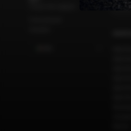
Trova il mio negozio
Il mio account
Contatto
GRUPPO
Italia
Dafy Mo
Dafy Mo
Dafy Mo
Dafy Mo
Dafy Mo
Dafy Mo
Reclut
Una par
Marche