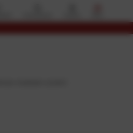
eferiti
Il mio account
Cestino
Menu
ronico
li per visualizzare i prodotti.