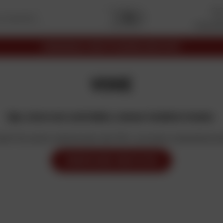
I miei pr
Premi
Capitale
2025
I migliori siti
Commercio elett
VOGE
Ops, turno non controllato, nessun risultato trovato.
ta? Se avete selezionato dei filtri, provate a deselezionar
MODIFICARE I MIEI FILTRI