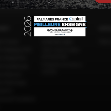
VAI
 DAFY
COMPETENZA DAFY
AIUTO
to France
Guida alle taglie
FAQ e 
to Belgique (FR)
Tutti i nostri codici
promozionali
to België (NL)
Produttori di moto e
to Guadeloupe
scooter
to Réunion
to Martinique
amento
ola del Presidente