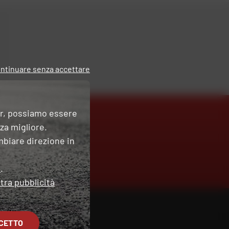
ntinuare senza accettare
er, possiamo essere
nza migliore.
mbiare direzione in
O
e
.
tra pubblicità
CETTO