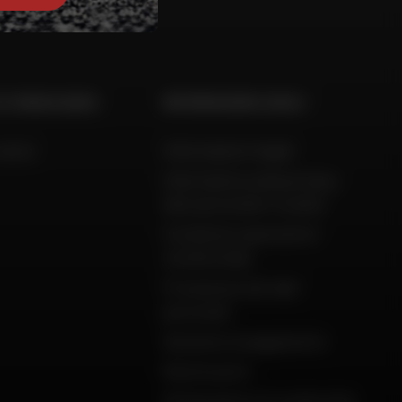
 E CONSULENZA
INFORMAZIONI LEGALI
aiuto
Informazioni legali
Informativa sulla privacy,
dati personali e cookie
Condizioni generali di
vendita Dafy
Protezione dei dati
personali
Garanzie di pagamento
Restituzioni
Dichiarazioni di conformità