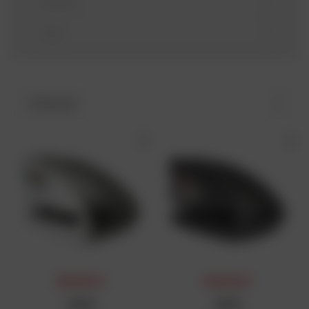
Modello
Anno
Ordina per
PREMIO DAFY
PREMIO DAFY
XENA
XENA