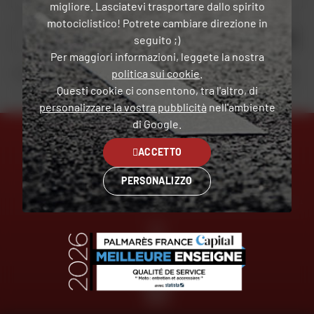
migliore. Lasciatevi trasportare dallo spirito
motociclistico! Potrete cambiare direzione in
OK
seguito ;)
Per maggiori informazioni, leggete la nostra
politica sui cookie
.
Inviando questo modulo, dichiaro di aver letto e accettato
la Carta di riservatezza
.
Questi cookie ci consentono, tra l'altro, di
personalizzare la vostra pubblicità
nell'ambiente
di Google.
ACCETTO
ESPERTI
CONSEGNA
PERSONALIZZO
AL VOSTRO SERVIZIO
GRATUITA
PAGAMENTO
GRATUITO
IN PIÙ
RATE