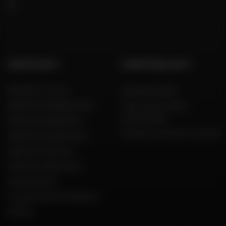
GRUPPO DAFY
COMPETENZA DAFY
Dafy Moto France
Guida alle taglie
Dafy Moto Belgique (FR)
Tutti i nostri codici
promozionali
Dafy Moto België (NL)
Produttori di moto e scooter
Dafy Moto Guadeloupe
Dafy Moto Réunion
Dafy Moto Martinique
Reclutamento
Una parola del Presidente
Marche