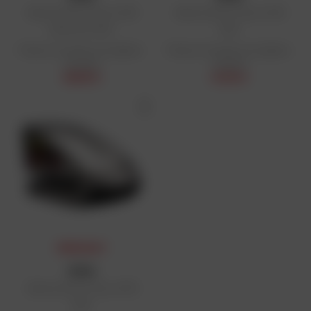
Allarme blocco disco XX15
Allarme blocco disco XX15
Bluetooth SRA
SRA
Prezzo di vendita consigliato:
Prezzo di vendita consigliato:
122,90 €
110,90 €
89,80 €
81,94 €
PREMIO DAFY
XENA
Allarme blocco disco XX15
SRA