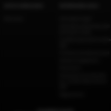
AIUTO E CONSULENZA
INFORMAZIONI LEGALI
FAQ e aiuto
Informazioni legali
Informativa sulla privacy, dati
personali e cookie
Condizioni generali di vendita
Dafy
Protezione dei dati personali
Garanzie di pagamento
Restituzioni
Dichiarazioni di conformità
per i prodotti Dafy, All One e
DMP
Mappa del sito
PAGAMENTO SICURO