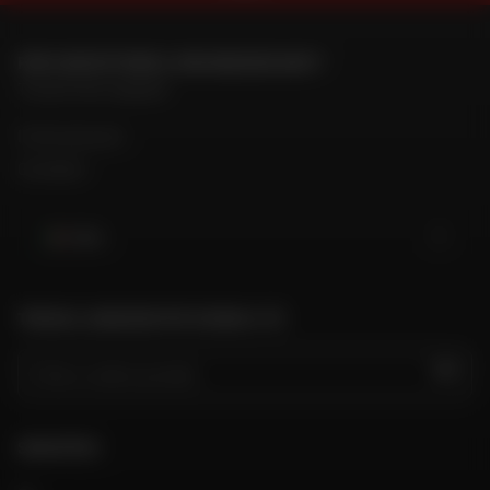
PER CONTATTARE IL MIO NEGOZIO DAFY
Trova il mio negozio
Il mio account
Contatto
Italia
TROVA IL NEGOZIO PIÙ VICINO A TE
VAI
SEGUITECI