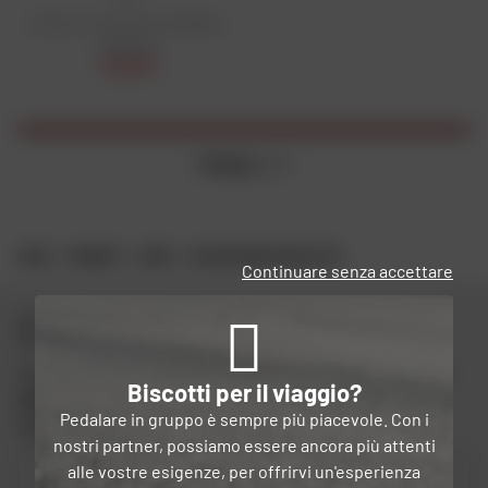
Prezzo di vendita consigliato:
102,90 €
75,20 €
3 items
on 3
CASA
MARCHE
XENA
BLOCCO DISCO XENA XX15
Continuare senza accettare
Resta in contatto con noi
Approfitta delle offerte speciali di Dafy e ricevi
10 euro in
Biscotti per il viaggio?
omaggio iscrivendoti
alla newsletter di Dafy.
Pedalare in gruppo è sempre più piacevole. Con i
Vedere le condizioni
nostri partner, possiamo essere ancora più attenti
alle vostre esigenze, per offrirvi un'esperienza
Il vostro tipo di moto