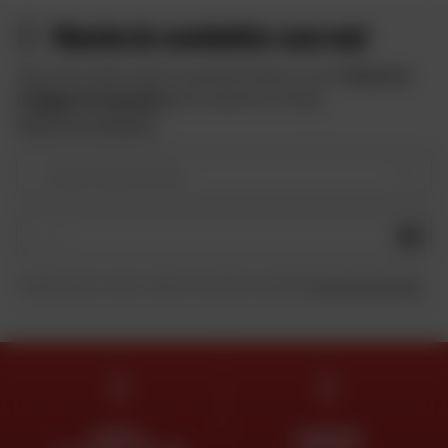
Resta in contatto con noi
Approfitta delle offerte speciali di Dafy e ricevi
10 euro in
omaggio iscrivendoti
alla newsletter di Dafy.
Vedere le condizioni
Il vostro tipo di moto
OK
Inviando questo modulo, dichiaro di aver letto e accettato
la Carta di riservatezza
.
ESPERTI
CONSEGNA