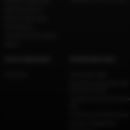
Dafy Moto Guadeloupe
Dafy Moto Réunion
Dafy Moto Martinique
Reclutamento
Una parola del Presidente
Marche
AIUTO E CONSULENZA
INFORMAZIONI LEGALI
FAQ e aiuto
Informazioni legali
Informativa sulla privacy, dati
personali e cookie
Condizioni generali di vendita
Dafy
Protezione dei dati personali
Garanzie di pagamento