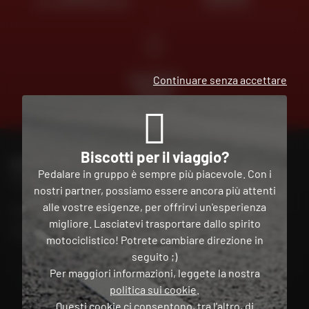
AL VOSTRO SERVIZIO
GRATUITA
PAGAMENTO
Continuare senza accettare
GRATUITO
IN PIÙ
RATE
Biscotti per il viaggio?
PER CONTATTARE IL MIO NEGOZIO DAFY
Pedalare in gruppo è sempre più piacevole. Con i
Trova il mio negozio
nostri partner, possiamo essere ancora più attenti
alle vostre esigenze, per offrirvi un'esperienza
Il mio account
migliore. Lasciatevi trasportare dallo spirito
Contatto
motociclistico! Potrete cambiare direzione in
seguito ;)
Per maggiori informazioni, leggete la nostra
Italia
politica sui cookie
.
Questi cookie ci consentono, tra l'altro, di