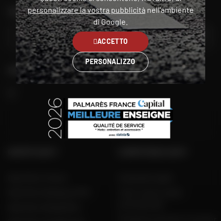
personalizzare la vostra pubblicità
nell'ambiente
TROVA IL NEGOZIO PIÙ VICINO A TE
di Google.
VAI
ACCETTO
PERSONALIZZO
SEGUITECI
GRUPPO DAFY
COMPETENZA DAFY
Dafy Moto France
Guida alle taglie
Dafy Moto Belgique (FR)
Tutti i nostri codici
promozionali
Dafy Moto België (NL)
Produttori di moto e scooter