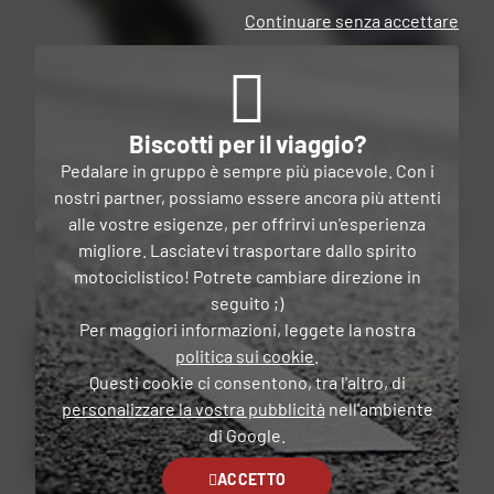
Continuare senza accettare
PREMIO DAFY
PREMIO DAFY
Biscotti per il viaggio?
FIVE
FIVE
Pedalare in gruppo è sempre più piacevole. Con i
Guanti impermeabili TFX2
Guanti impermeabili TFX2
nostri partner, possiamo essere ancora più attenti
alle vostre esigenze, per offrirvi un'esperienza
Prezzo di vendita consigliato:
Prezzo di vendita consigliato:
109,90 €
109,90 €
migliore. Lasciatevi trasportare dallo spirito
90,12 €
90,12 €
motociclistico! Potrete cambiare direzione in
seguito ;)
Per maggiori informazioni, leggete la nostra
politica sui cookie
.
Questi cookie ci consentono, tra l'altro, di
personalizzare la vostra pubblicità
nell'ambiente
di Google.
ACCETTO