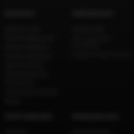
GRUPPO DAFY
COMPETENZA DAFY
Dafy Moto France
Guida alle taglie
Dafy Moto Belgique (FR)
Tutti i nostri codici
promozionali
Dafy Moto België (NL)
Produttori di moto e scooter
Dafy Moto Guadeloupe
Dafy Moto Réunion
Dafy Moto Martinique
Reclutamento
Una parola del Presidente
Marche
AIUTO E CONSULENZA
INFORMAZIONI LEGALI
FAQ e aiuto
Informazioni legali