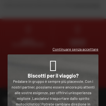
Inviando questo modulo, dichiaro di aver letto e accettato
la Carta di riservatezza
.
ESPERTI
CONSEGNA
AL VOSTRO SERVIZIO
GRATUITA
Continuare senza accettare
PAGAMENTO
GRATUITO
Biscotti per il viaggio?
IN PIÙ
Pedalare in gruppo è sempre più piacevole. Con i
RATE
nostri partner, possiamo essere ancora più attenti
alle vostre esigenze, per offrirvi un'esperienza
migliore. Lasciatevi trasportare dallo spirito
PER CONTATTARE IL MIO NEGOZIO DAFY
motociclistico! Potrete cambiare direzione in
Trova il mio negozio