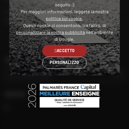
seguito ;)
Per maggiori informazioni, leggete la nostra
Il mio account
politica sui cookie
.
Contatto
Questi cookie ci consentono, tra l'altro, di
personalizzare la vostra pubblicità
nell'ambiente
Italia
di Google.
ACCETTO
TROVA IL NEGOZIO PIÙ VICINO A TE
PERSONALIZZO
VAI
SEGUITECI