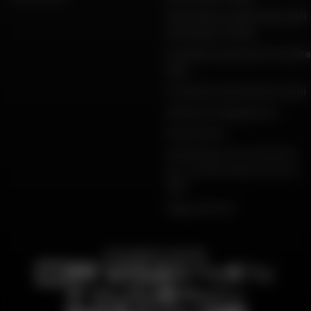
Informativa sulla privacy, dati
personali e cookie
Condizioni generali di vendita
Dafy
Protezione dei dati personali
Garanzie di pagamento
Restituzioni
Dichiarazioni di conformità
per i prodotti Dafy, All One e
DMP
Mappa del sito
PAGAMENTO SICURO