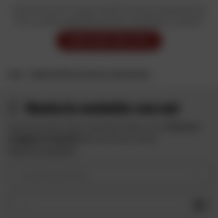
Forse la ricerca è troppo mirata? Se avete selezionato dei
filtri, provate a deselezionarli per visualizzare i prodotti.
MODIFICARE I MIEI FILTRI
CASA
BUONE OFFERTE E SALDI SULLE GIACCHE DAFY
Resta in contatto con noi
Approfitta delle offerte speciali di Dafy e ricevi
10 euro in
omaggio iscrivendoti
alla newsletter di Dafy.
Vedere le condizioni
Il vostro tipo di moto
OK