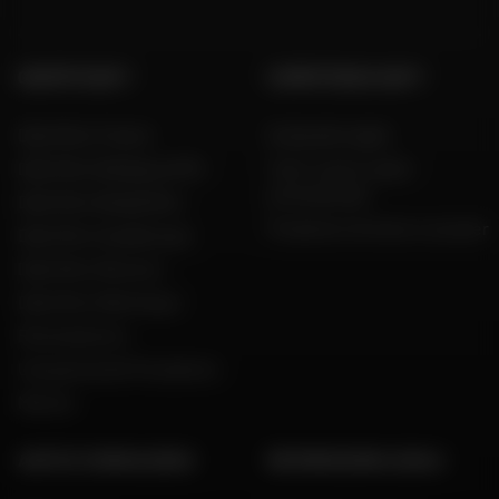
GRUPPO DAFY
COMPETENZA DAFY
Dafy Moto France
Guida alle taglie
Dafy Moto Belgique (FR)
Tutti i nostri codici
promozionali
Dafy Moto België (NL)
Produttori di moto e scooter
Dafy Moto Guadeloupe
Dafy Moto Réunion
Dafy Moto Martinique
Reclutamento
Una parola del Presidente
Marche
AIUTO E CONSULENZA
INFORMAZIONI LEGALI