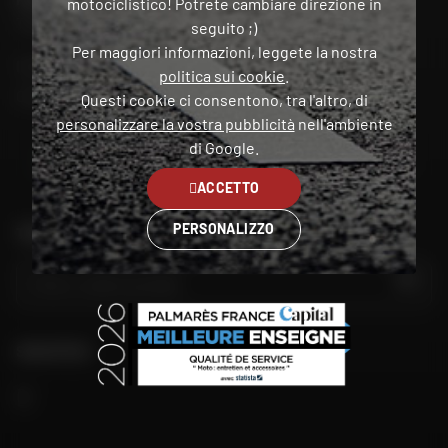
motociclistico! Potrete cambiare direzione in
Trova il mio negozio
seguito ;)
Per maggiori informazioni, leggete la nostra
Il mio account
politica sui cookie
.
Contatto
Questi cookie ci consentono, tra l'altro, di
personalizzare la vostra pubblicità
nell'ambiente
di Google.
Italia
ACCETTO
PERSONALIZZO
TROVA IL NEGOZIO PIÙ VICINO A TE
VAI
SEGUITECI