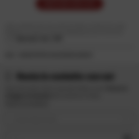
MODIFICARE I MIEI FILTRI
Jeans, pantaloni da corsa o da fuoristrada, ce n'è per tutti i gusti.
Regalatevi le migliori marche di abbigliamento per motociclisti
come
Alpinestars
,
Shot
e
DMP
.
CASA
BUONE OFFERTE E SALDI DI PANTALONI DAFY
Resta in contatto con noi
Approfitta delle offerte speciali di Dafy e ricevi
10 euro in
omaggio iscrivendoti
alla newsletter di Dafy.
Vedere le condizioni
Il vostro tipo di moto
OK