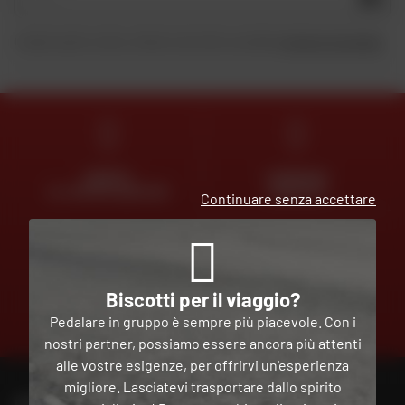
Inviando questo modulo, dichiaro di aver letto e accettato
la Carta di riservatezza
.
ESPERTI
CONSEGNA
AL VOSTRO SERVIZIO
GRATUITA
Continuare senza accettare
PAGAMENTO
Biscotti per il viaggio?
GRATUITO
IN PIÙ
Pedalare in gruppo è sempre più piacevole. Con i
RATE
nostri partner, possiamo essere ancora più attenti
alle vostre esigenze, per offrirvi un'esperienza
migliore. Lasciatevi trasportare dallo spirito
PER CONTATTARE IL MIO NEGOZIO DAFY