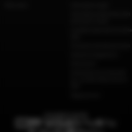
FAQ e aiuto
Informazioni legali
Informativa sulla privacy, dati
personali e cookie
Condizioni generali di vendita
Dafy
Protezione dei dati personali
Garanzie di pagamento
Restituzioni
Dichiarazioni di conformità
per i prodotti Dafy, All One e
DMP
Mappa del sito
PAGAMENTO SICURO