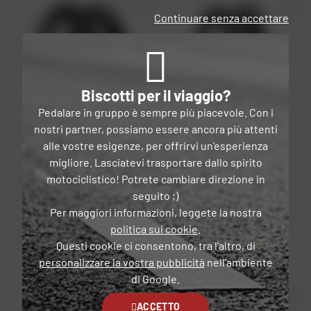
Continuare senza accettare
Biscotti per il viaggio?
Pedalare in gruppo è sempre più piacevole. Con i
nostri partner, possiamo essere ancora più attenti
alle vostre esigenze, per offrirvi un'esperienza
migliore. Lasciatevi trasportare dallo spirito
MICHELIN
MICHELIN
motociclistico! Potrete cambiare direzione in
Pneumatico Starcross 6 Sand
Pneumatico Tracker
seguito ;)
110/90 - 19 62 M TT
80/100 - 21 51 R TT (prima)
Per maggiori informazioni, leggete la nostra
(posteriore)
Prezzo di vendita consigliato:
politica sui cookie
.
53,95 €
Prezzo di vendita consigliato:
Questi cookie ci consentono, tra l'altro, di
51,95 €
90,95 €
personalizzare la vostra pubblicità
nell'ambiente
88,95 €
di Google.
ACCETTO