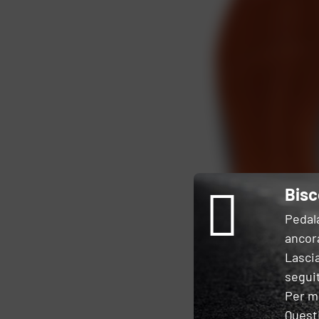
Bisc
Pedal
ancora
Lascia
seguit
Per m
Questi