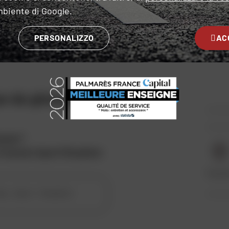
mbiente di Google.
PERSONALIZZO
AC
e da ginnastica
ystar®
.
n tessuto Sport/Roadster
.
Tessi
Sport - Roadster
ile :