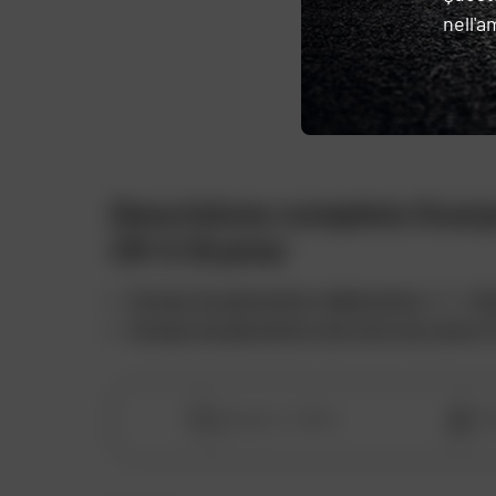
nell'a
I preferiti
Descrizione completa Scarp
CR-X Drystar
Scarpe da ginnastica Alpinestars
CR-X
Dr
Scarpe da ginnastica da moto da uomo i
Uomo
Genere :
St