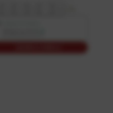
7.5
10
8.5
11
9.5
+
11
CONSEGNA DISPONIBILE
Spedizione prevista
oggi
se ordini entro le ore 13
AGGIUNGI AL CARRELLO