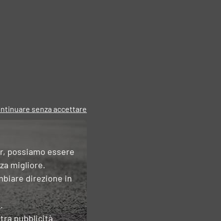
ntinuare senza accettare
er, possiamo essere
nza migliore.
mbiare direzione in
e
.
tra pubblicità