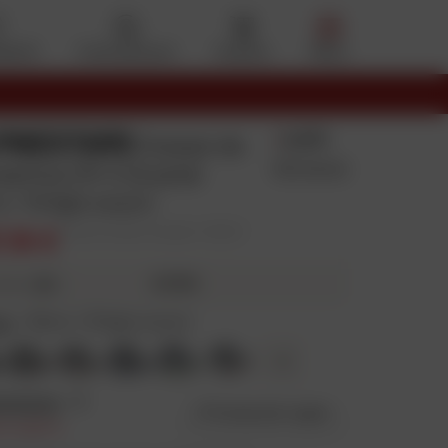
eferiti
Il mio account
Cestino
Menu
PINESTARS
4.8/5
Scarpe da
132 Avvisi
astica CR-X Drystar
 / Grigio scuro
,16 €
Prezzo di vendita consigliato: 189,95 €
41,79 €
4X
volte
re
:
Nero / Grigio scuro
+
2
nsione
:
6
Guida alle taglie
 in calo