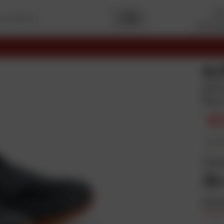
I miei pr
Premi
Capitale
2025
I migliori siti
Commercio elettronico
AL
ginn
Nero
167
In più 
Colo
Dime
Prezzi