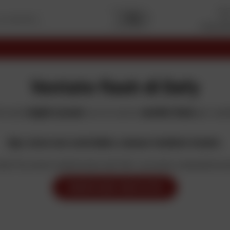
I miei pr
Premi
Capitale
2025
I migliori siti
Commercio elettronico
Ventate flash di Dafy
tta dei
migliori prezzi
con le nostre
vendite flash
per camb
Ops, turno non controllato, nessun risultato trovato.
ta? Se avete selezionato dei filtri, provate a deselezionar
MODIFICARE I MIEI FILTRI