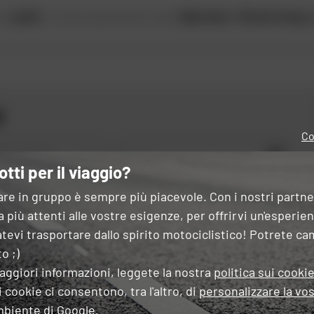
a di
guanti
... È la tua occasione per trovare
Alpinestars
e
Monster Energy
i
Co
OK
 tipo di moto
otti per il viaggio?
 questo modulo, dichiaro di aver letto e accettato
la Carta di riservatezza
.
are in gruppo è sempre più piacevole. Con i nostri partn
 più attenti alle vostre esigenze, per offrirvi un'esperie
tevi trasportare dallo spirito motociclistico! Potrete ca
o ;)
aggiori informazioni, leggete la nostra
politica sui cooki
ESPERTI
CONSEGNA
PAGAMENT
 cookie ci consentono, tra l'altro, di
personalizzare la vos
OSTRO SERVIZIO
GRATUITA
GRATUITO
IN PIÙ
mbiente di Google.