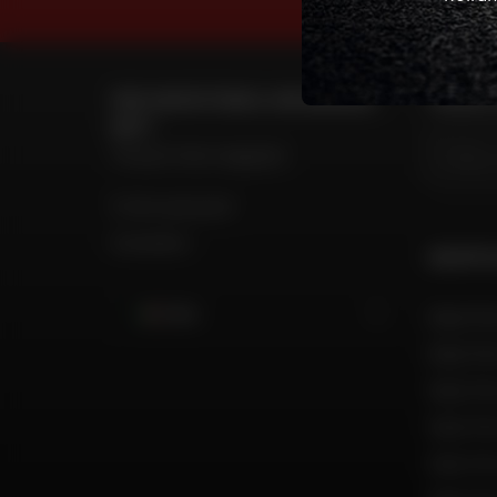
PER CONTATTARE IL MIO NEGOZIO
TROVA IL
DAFY
Trova il mio negozio
Il mio account
Contatto
GRUPPO
Italia
Dafy Mo
Dafy Mo
Dafy Mo
Dafy Mo
Dafy Mo