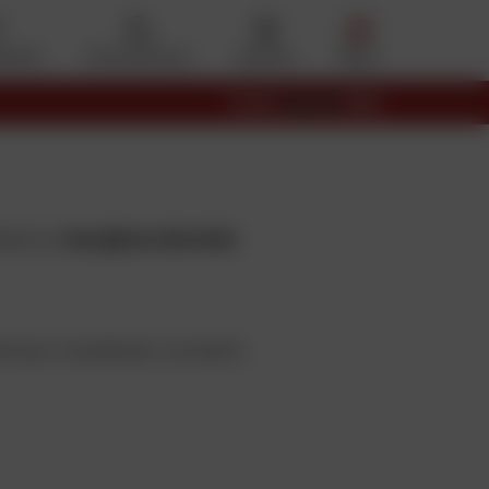
eferiti
Il mio account
Cestino
Menu
iare la
tua giacca da moto
li per visualizzare i prodotti.