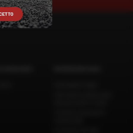
CETTO
 E CONSULENZA
INFORMAZIONI LEGALI
aiuto
Informazioni legali
Informativa sulla privacy,
dati personali e cookie
Condizioni generali di
vendita Dafy
Protezione dei dati