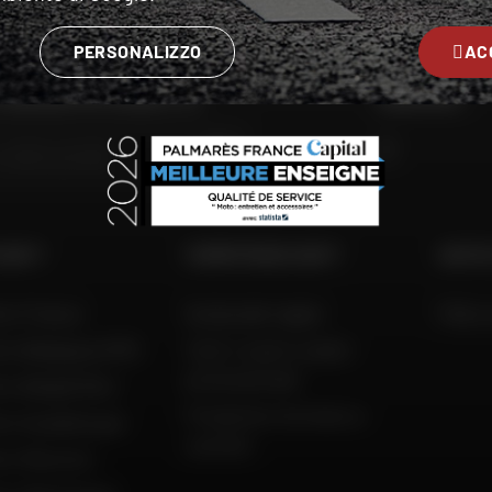
RATE
PERSONALIZZO
AC
 NEGOZIO PIÙ VICINO A TE
SEGUITECI
VAI
 DAFY
COMPETENZA DAFY
AIUTO
to France
Guida alle taglie
FAQ e 
to Belgique (FR)
Tutti i nostri codici
promozionali
to België (NL)
Produttori di moto e
to Guadeloupe
scooter
to Réunion