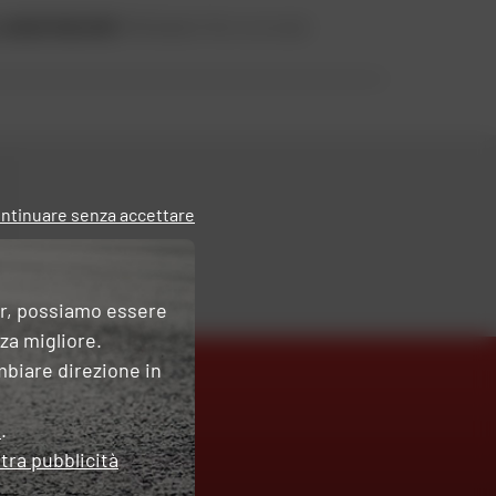
a
prezzi stracciati
! Affrettatevi! Non ce ne sarà
ntinuare senza accettare
er, possiamo essere
nza migliore.
mbiare direzione in
e
.
O
tra pubblicità