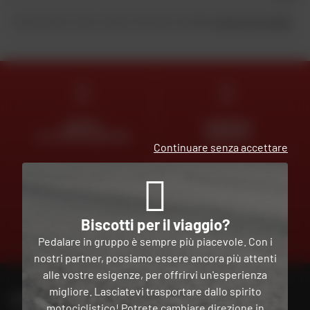
Inviando questo modulo, dichiaro di aver letto e accettato
la Carta di riservatezza
.
ESPERTI
CONSEGNA
AL VOSTRO SERVIZIO
GRATUITA
Continuare senza accettare
PAGAMENTO
Biscotti per il viaggio?
GRATUITO
IN PIÙ
Pedalare in gruppo è sempre più piacevole. Con i
RATE
nostri partner, possiamo essere ancora più attenti
alle vostre esigenze, per offrirvi un'esperienza
migliore. Lasciatevi trasportare dallo spirito
PER CONTATTARE IL MIO NEGOZIO DAFY
motociclistico! Potrete cambiare direzione in