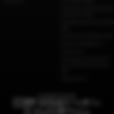
FAQ e aiuto
Informazioni legali
Informativa sulla privacy, dati
personali e cookie
Condizioni generali di vendita
Dafy
Protezione dei dati personali
Garanzie di pagamento
Restituzioni
Dichiarazioni di conformità
per i prodotti Dafy, All One e
DMP
Mappa del sito
PAGAMENTO SICURO