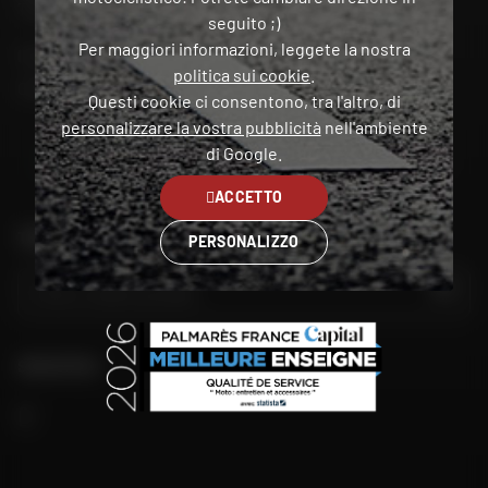
Trova il mio negozio
seguito ;)
Per maggiori informazioni, leggete la nostra
Il mio account
politica sui cookie
.
Contatto
Questi cookie ci consentono, tra l'altro, di
personalizzare la vostra pubblicità
nell'ambiente
di Google.
Italia
ACCETTO
TROVA IL NEGOZIO PIÙ VICINO A TE
PERSONALIZZO
VAI
SEGUITECI