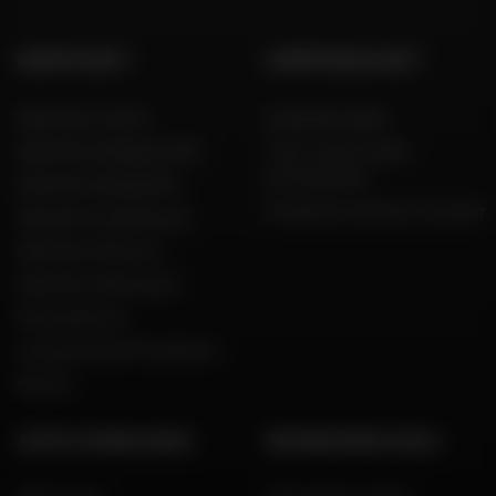
GRUPPO DAFY
COMPETENZA DAFY
Dafy Moto France
Guida alle taglie
Dafy Moto Belgique (FR)
Tutti i nostri codici
promozionali
Dafy Moto België (NL)
Produttori di moto e scooter
Dafy Moto Guadeloupe
Dafy Moto Réunion
Dafy Moto Martinique
Reclutamento
Una parola del Presidente
Marche
AIUTO E CONSULENZA
INFORMAZIONI LEGALI