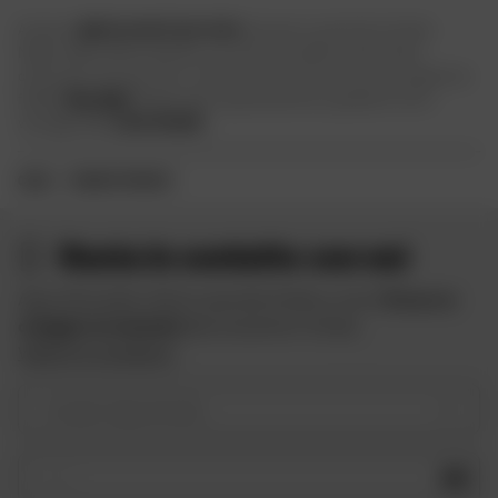
Accesso
agli accessori per moto
solo per un periodo limitato.
Meglio delle offerte speciali, più esclusive delle vendite flash,
disponibili solo per tutti i motociclisti iscritti al nostro programma
fedeltà
Mon Dafy
! Registratevi gratuitamente e godete di tutti i
vantaggi della
carta fedeltà
!
CASA
VENDITE PRIVATE
Resta in contatto con noi
Approfitta delle offerte speciali di Dafy e ricevi
10 euro in
omaggio iscrivendoti
alla newsletter di Dafy.
Vedere le condizioni
Il vostro tipo di moto
OK