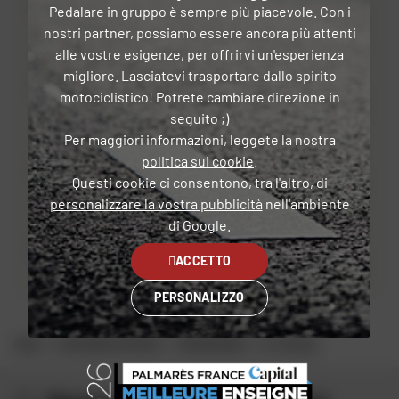
Pedalare in gruppo è sempre più piacevole. Con i
0
nostri partner, possiamo essere ancora più attenti
alle vostre esigenze, per offrirvi un'esperienza
3
migliore. Lasciatevi trasportare dallo spirito
motociclistico! Potrete cambiare direzione in
0
seguito ;)
Per maggiori informazioni, leggete la nostra
2
politica sui cookie
.
Questi cookie ci consentono, tra l'altro, di
0
personalizzare la vostra pubblicità
nell'ambiente
di Google.
1
ACCETTO
0
PERSONALIZZO
CASA
ACCESSORI E RICAMBI
TRASMISSIONE
KIT CATENA