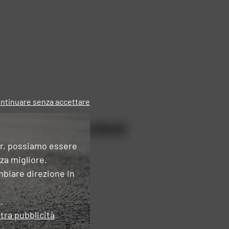
ntinuare senza accettare
a dei nostri clienti
er, possiamo essere
nza migliore.
mbiare direzione in
e
.
tra pubblicità