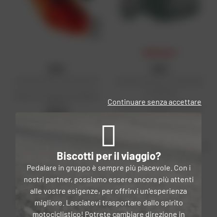
PREMIO DAFY
100%
100%
Guanti Brisker certificati CE
Schermo Accuri 2 / Racecraft
2 / Strata 2
Prezzo di vendita consigliato:
Continuare senza accettare
39,90 €
Prezzo di vendita consigliato:
39,90 €
13,90 €
13,90 €
Biscotti per il viaggio?
Pedalare in gruppo è sempre più piacevole. Con i
nostri partner, possiamo essere ancora più attenti
alle vostre esigenze, per offrirvi un'esperienza
migliore. Lasciatevi trasportare dallo spirito
motociclistico! Potrete cambiare direzione in