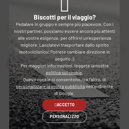
100%
100%
Biscotti per il viaggio?
Guanti Brisker
Guanti Brisker
Pedalare in gruppo è sempre più piacevole. Con i
Prezzo di vendita consigliato:
Prezzo di vendita consigliato:
nostri partner, possiamo essere ancora più attenti
39,90 €
39,90 €
39,90 €
39,90 €
alle vostre esigenze, per offrirvi un'esperienza
migliore. Lasciatevi trasportare dallo spirito
motociclistico! Potrete cambiare direzione in
seguito ;)
Per maggiori informazioni, leggete la nostra
politica sui cookie
.
Questi cookie ci consentono, tra l'altro, di
personalizzare la vostra pubblicità
nell'ambiente
di Google.
ACCETTO
PERSONALIZZO
100%
100%
Guanti Ridefit
Guanti Brisker Hydromatic