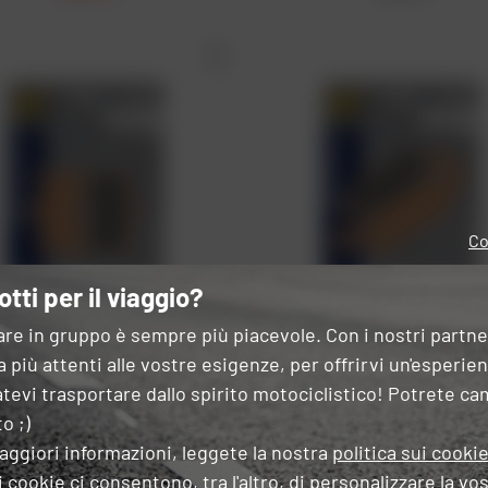
Co
otti per il viaggio?
are in gruppo è sempre più piacevole. Con i nostri partn
PREMIO DAFY
 più attenti alle vostre esigenze, per offrirvi un'esperie
AP RACING
AP RACING
tevi trasportare dallo spirito motociclistico! Potrete ca
Pastiglie freno LMP234SM
Pastiglie freno LMP305SF
o ;)
o di vendita consigliato: 27,02 €
Prezzo di vendita consigliato: 4
aggiori informazioni, leggete la nostra
politica sui cooki
27,02 €
45,37 €
 cookie ci consentono, tra l'altro, di
personalizzare la vos