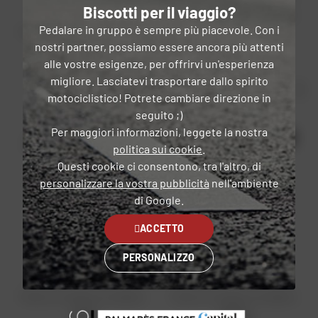
Biscotti per il viaggio?
(lucidata)
Prezzo di vendita consigliato:
Pedalare in gruppo è sempre più piacevole. Con i
14,11 €
Prezzo di vendita consigliato:
14,11 €
nostri partner, possiamo essere ancora più attenti
24,37 €
24,37 €
alle vostre esigenze, per offrirvi un'esperienza
migliore. Lasciatevi trasportare dallo spirito
motociclistico! Potrete cambiare direzione in
seguito ;)
Per maggiori informazioni, leggete la nostra
politica sui cookie
.
Questi cookie ci consentono, tra l'altro, di
personalizzare la vostra pubblicità
nell'ambiente
di Google.
ACCETTO
KYOTO
KYOTO
PERSONALIZZO
Leva freno Suzuki sinistra
Leva freno Kymco destra
Prezzo di vendita consigliato:
Prezzo di vendita consigliato:
7,97 €
18,90 €