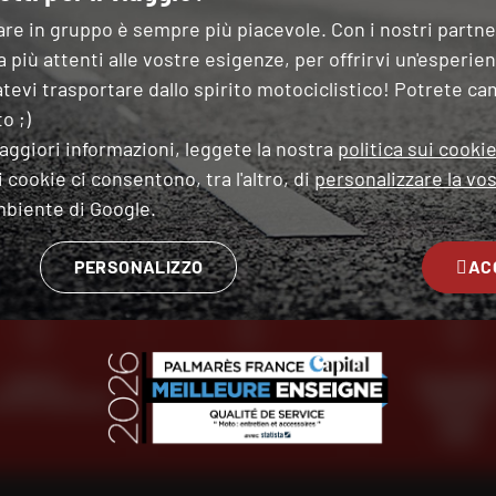
are in gruppo è sempre più piacevole. Con i nostri partn
O INTEGRALE LS2 FF323 ARROW
 più attenti alle vostre esigenze, per offrirvi un'esperie
tevi trasportare dallo spirito motociclistico! Potrete ca
i
o ;)
aggiori informazioni, leggete la nostra
politica sui cooki
 cookie ci consentono, tra l'altro, di
personalizzare la vos
OK
 tipo di moto
mbiente di Google.
 questo modulo, dichiaro di aver letto e accettato
la Carta di riservatezza
.
PERSONALIZZO
AC
ESPERTI
CONSEGNA
PAGAMENT
OSTRO SERVIZIO
GRATUITA
GRATUITO
IN PIÙ
RATE