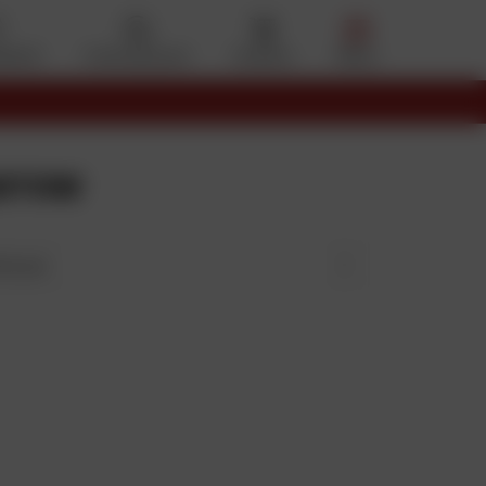
eferiti
Il mio account
Cestino
Menu
arrow
ina per