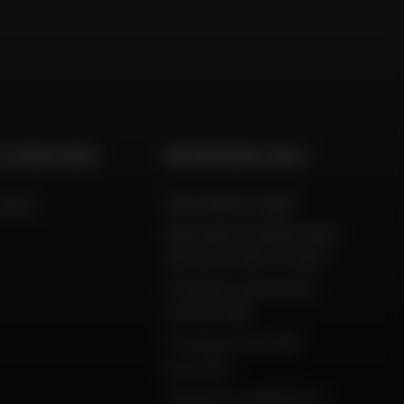
 E CONSULENZA
INFORMAZIONI LEGALI
aiuto
Informazioni legali
Informativa sulla privacy,
dati personali e cookie
Condizioni generali di
vendita Dafy
Protezione dei dati
personali
Garanzie di pagamento