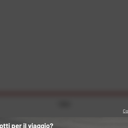
1 item
Co
otti per il viaggio?