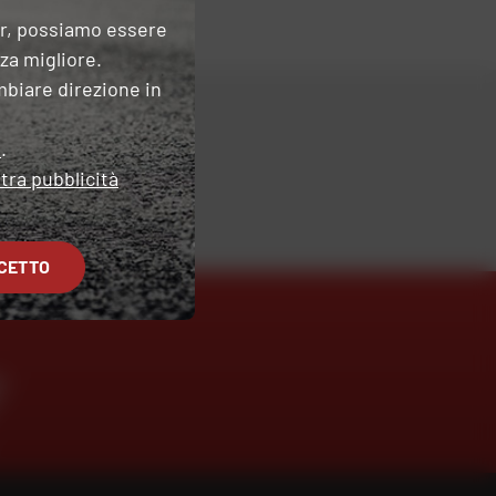
er, possiamo essere
nza migliore.
mbiare direzione in
e
.
tra pubblicità
CETTO
O