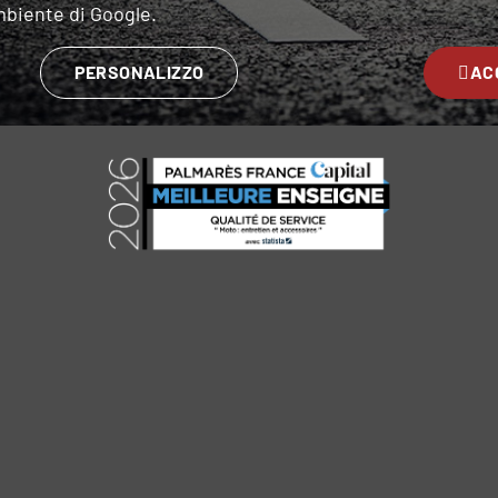
mbiente di Google.
PERSONALIZZO
AC