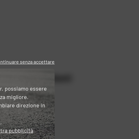
ntinuare senza accettare
 dei nostri clienti
er, possiamo essere
nza migliore.
mbiare direzione in
e
.
tra pubblicità