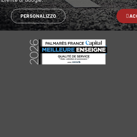
PERSONALIZZO
AC