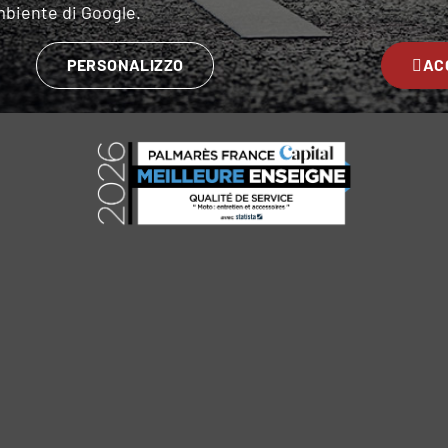
mbiente di Google.
PERSONALIZZO
AC